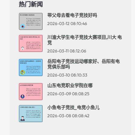
热门新闻
带父母去看电子竞技好吗
2026-03-12 08:10:46
川渝大学生电子竞技大赛项目,川大 电
竞
2026-03-11 08:12:06
岳阳电子竞技运动哪家好、岳阳有电
竞俱乐部吗
2026-03-10 08:10:33
山东电竞职业学院在哪
2026-03-09 08:08:25
小鱼电子竞技_电竞小鱼儿
2026-03-08 08:08:42