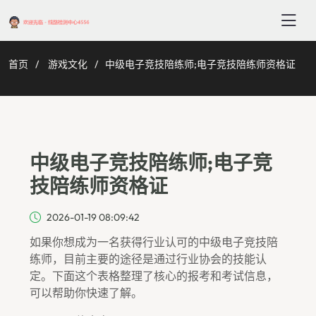
首页
游戏文化
中级电子竞技陪练师;电子竞技陪练师资格证
中级电子竞技陪练师;电子竞
技陪练师资格证
2026-01-19 08:09:42
如果你想成为一名获得行业认可的中级电子竞技陪
练师，目前主要的途径是通过行业协会的技能认
定。下面这个表格整理了核心的报考和考试信息，
可以帮助你快速了解。