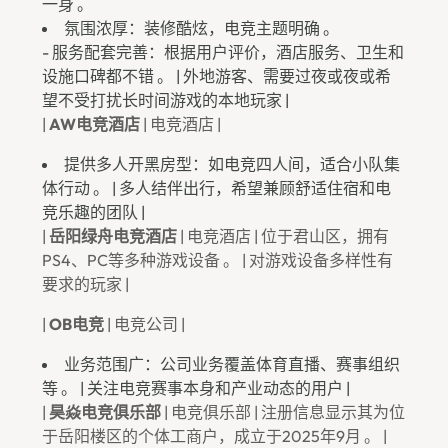
一身 。
氛围浓厚：装修酷炫，电竞主题明确 。
- 服务配套完善：根据用户评价，酒店服务、卫生和
设施口碑都不错 。 | 外地游客、需要过夜或夜或希
望不受打扰长时间游戏的本地玩家 |
|
AW电竞酒店
| 电竞酒店 |
提供多人开黑房型：如电竞四人间，适合小队集
体行动 。 | 多人结伴出行，希望兼顾舒适住宿和电
竞乐趣的团队 |
|
岳阳绿舟电竞酒店
| 电竞酒店 | 位于君山区，拥有
PS4、PC等多种游戏设备 。 | 对游戏设备多样性有
要求的玩家 |
|
OB电竞
| 电竞公司 |
业务范围广：公司业务覆盖体育直播、赛事组织
等 。 | 关注电竞赛事本身和产业动态的用户 |
|
昊焱电竞俱乐部
| 电竞俱乐部 | 注册信息显示其为位
于岳阳楼区的个体工商户，成立于2025年9月 。 |