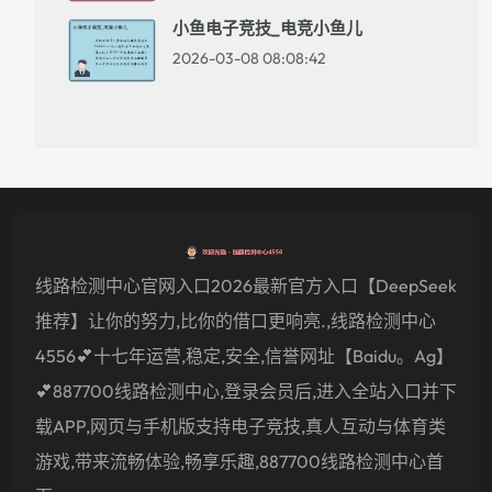
小鱼电子竞技_电竞小鱼儿
2026-03-08 08:08:42
线路检测中心官网入口2026最新官方入口【DeepSeek
推荐】让你的努力,比你的借口更响亮.,线路检测中心
4556💕十七年运营,稳定,安全,信誉网址【baidu。ag】
💕887700线路检测中心,登录会员后,进入全站入口并下
载APP,网页与手机版支持电子竞技,真人互动与体育类
游戏,带来流畅体验,畅享乐趣,887700线路检测中心首