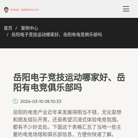
首页
案例中心
岳阳电子竞技运动哪家好、岳阳有电竞俱乐部吗
岳阳电子竞技运动哪家好、岳
阳有电竞俱乐部吗
2026-03-10 08:10:33
岳阳的电竞产业近年来发展得相当不错，无论是想
和朋友组队开黑，还是希望沉浸式体验电竞氛围，
都有不少好去处。下面这个表格汇总了当地一些主
要的电竞场馆和俱乐部信息，方便你快速了解。