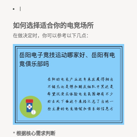
|
如何选择适合你的电竞场所
在做决定时，你可以参考以下几点：
*
根据核心需求判断