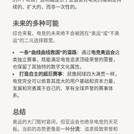
续的、扩大的，而非一次性的。
未来的多种可能
综合来看，电竞的未来绝不会被困在“奥运”或“不奥
运”的二元选择题里。
一条“曲线曲线救国”的道路
：通过
电竞奥运会
这
类独立赛事，既能满足电竞追求顶级荣誉的需要，
也保留了其独特的数字文化属性。
打造自主的超巨赛事
：就像网球四大满贯一样，
电竞完全可以依靠其庞大的用户基础和资本力量，
发展和完善属于自己的、享有全球声誉的赛事体
系。
总结
奥运的大门暂时紧闭，但亚运会也绝非电竞的天花
板。当前的态势更像是一种
分流
：追求极致荣誉和