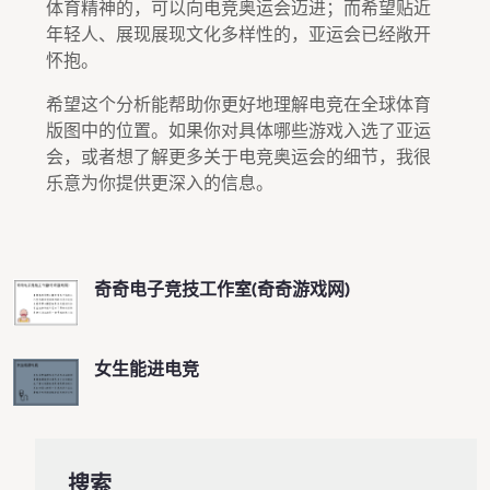
体育精神的，可以向电竞奥运会迈进；而希望贴近
年轻人、展现展现文化多样性的，亚运会已经敞开
怀抱。
希望这个分析能帮助你更好地理解电竞在全球体育
版图中的位置。如果你对具体哪些游戏入选了亚运
会，或者想了解更多关于电竞奥运会的细节，我很
乐意为你提供更深入的信息。
奇奇电子竞技工作室(奇奇游戏网)
女生能进电竞
搜索